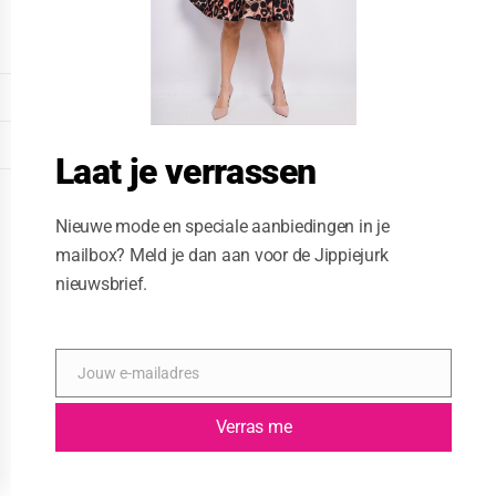
o
d
u
l
e
DISPLAY EXTENDED FOOTER
DISPLAY FOOTER
Laat je verrassen
WEBSITE: CREATIVE PASSENGER
Nieuwe mode en speciale aanbiedingen in je
mailbox? Meld je dan aan voor de Jippiejurk
nieuwsbrief.
Jouw e-mailadres
E
-
m
Verras me
a
i
l