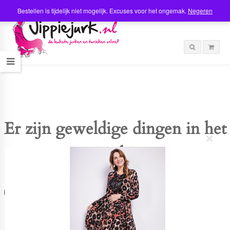
Bestellen is tijdelijk niet mogelijk. Excuses voor het ongemak.
Negeren
Er zijn geweldige dingen in het
C
verschiet
l
o
s
e
t
Er is iets moois in het vooruitzicht! Onze winkel wordt momenteel gebouwd en
h
zal binnenkort online komen!
i
s
m