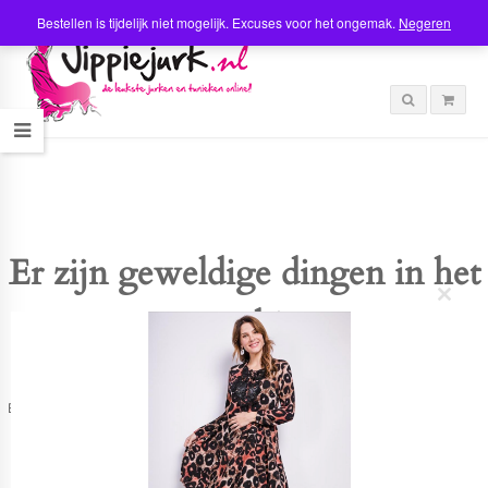
Bestellen is tijdelijk niet mogelijk. Excuses voor het ongemak.
Negeren
Er zijn geweldige dingen in het
C
verschiet
l
o
s
e
t
Er is iets moois in het vooruitzicht! Onze winkel wordt momenteel gebouwd en
h
zal binnenkort online komen!
i
s
m