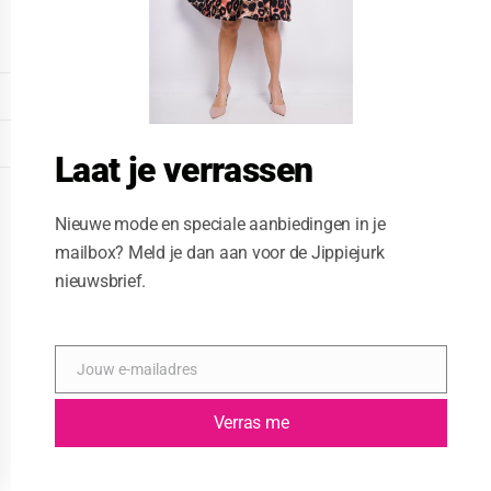
o
d
u
l
e
DISPLAY EXTENDED FOOTER
DISPLAY FOOTER
Laat je verrassen
WEBSITE: CREATIVE PASSENGER
Nieuwe mode en speciale aanbiedingen in je
mailbox? Meld je dan aan voor de Jippiejurk
nieuwsbrief.
Jouw e-mailadres
E
-
m
Verras me
a
i
l