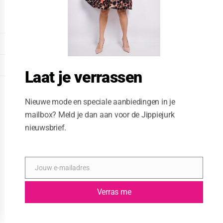
o
d
u
l
e
DISPLAY EXTENDED FOOTER
DISPLAY FOOTER
Laat je verrassen
WEBSITE: CREATIVE PASSENGER
Nieuwe mode en speciale aanbiedingen in je
mailbox? Meld je dan aan voor de Jippiejurk
nieuwsbrief.
Jouw e-mailadres
E
-
m
Verras me
a
i
l