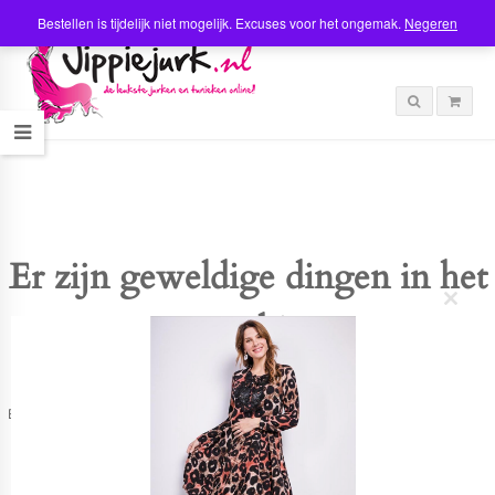
Bestellen is tijdelijk niet mogelijk. Excuses voor het ongemak.
Negeren
Er zijn geweldige dingen in het
C
verschiet
l
o
s
e
t
Er is iets moois in het vooruitzicht! Onze winkel wordt momenteel gebouwd en
h
zal binnenkort online komen!
i
s
m