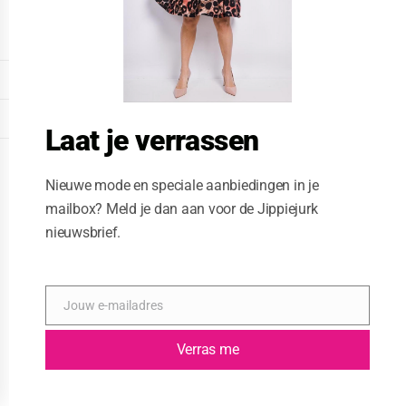
o
d
u
l
e
DISPLAY EXTENDED FOOTER
DISPLAY FOOTER
Laat je verrassen
WEBSITE: CREATIVE PASSENGER
Nieuwe mode en speciale aanbiedingen in je
mailbox? Meld je dan aan voor de Jippiejurk
nieuwsbrief.
Jouw e-mailadres
E
-
m
Verras me
a
i
l