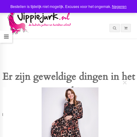
Bestellen is tijdelijk niet mogelijk. Excuses voor het ongemak.
Negeren
Er zijn geweldige dingen in het
C
verschiet
l
o
s
e
t
Er is iets moois in het vooruitzicht! Onze winkel wordt momenteel gebouwd en
h
zal binnenkort online komen!
i
s
m