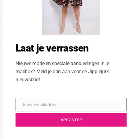
o
d
u
l
e
DISPLAY EXTENDED FOOTER
DISPLAY FOOTER
Laat je verrassen
WEBSITE: CREATIVE PASSENGER
Nieuwe mode en speciale aanbiedingen in je
mailbox? Meld je dan aan voor de Jippiejurk
nieuwsbrief.
Jouw e-mailadres
E
-
m
Verras me
a
i
l