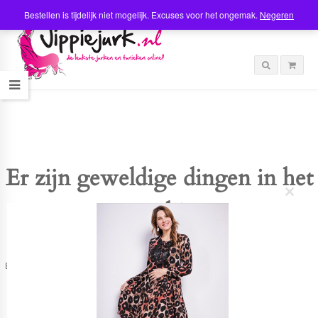
Bestellen is tijdelijk niet mogelijk. Excuses voor het ongemak.
Negeren
Er zijn geweldige dingen in het
C
verschiet
l
o
s
e
t
Er is iets moois in het vooruitzicht! Onze winkel wordt momenteel gebouwd en
h
zal binnenkort online komen!
i
s
m