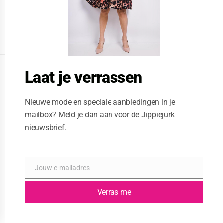
o
d
u
l
e
DISPLAY EXTENDED FOOTER
DISPLAY FOOTER
Laat je verrassen
WEBSITE: CREATIVE PASSENGER
Nieuwe mode en speciale aanbiedingen in je
mailbox? Meld je dan aan voor de Jippiejurk
nieuwsbrief.
Jouw e-mailadres
E
-
m
Verras me
a
i
l