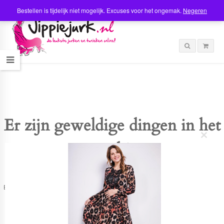
Bestellen is tijdelijk niet mogelijk. Excuses voor het ongemak.
Negeren
Er zijn geweldige dingen in het
C
verschiet
l
o
s
e
t
Er is iets moois in het vooruitzicht! Onze winkel wordt momenteel gebouwd en
h
zal binnenkort online komen!
i
s
m