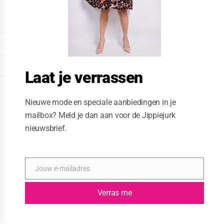
o
d
u
l
e
DISPLAY EXTENDED FOOTER
DISPLAY FOOTER
Laat je verrassen
WEBSITE: CREATIVE PASSENGER
Nieuwe mode en speciale aanbiedingen in je
mailbox? Meld je dan aan voor de Jippiejurk
nieuwsbrief.
Jouw e-mailadres
E
-
m
Verras me
a
i
l