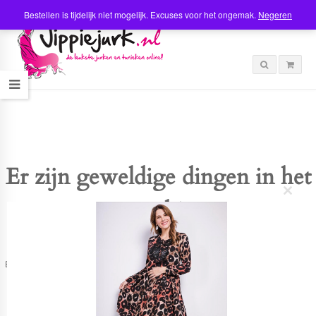
Bestellen is tijdelijk niet mogelijk. Excuses voor het ongemak.
Negeren
Er zijn geweldige dingen in het
C
verschiet
l
o
s
e
t
Er is iets moois in het vooruitzicht! Onze winkel wordt momenteel gebouwd en
h
zal binnenkort online komen!
i
s
m