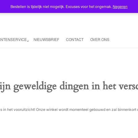
Bestellen is tijdelijk niet mogelijk. Excuses voor het ongemak.
Negeren
ANTENSERVICE
NIEUWSBRIEF
CONTACT
OVER ONS
ijn geweldige dingen in het vers
ois in het vooruitzicht! Onze winkel wordt momenteel gebouwd en zal binnenkort