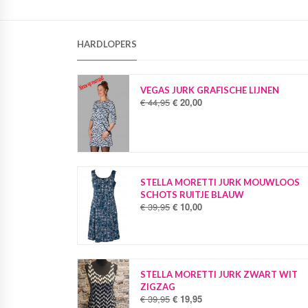
HARDLOPERS
VEGAS JURK GRAFISCHE LIJNEN
€
44,95
€
20,00
O
H
o
u
r
i
s
d
p
i
r
g
o
e
STELLA MORETTI JURK MOUWLOOS
n
p
SCHOTS RUITJE BLAUW
k
r
€
39,95
€
10,00
O
H
e
i
o
u
l
j
r
i
i
s
s
d
j
i
p
i
k
s
r
g
STELLA MORETTI JURK ZWART WIT
e
:
o
e
ZIGZAG
p
€
n
p
€
39,95
€
19,95
O
H
r
k
r