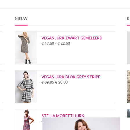
NIEUW
K
VEGAS JURK ZWART GEMELEERD
€
17,50
-
€
22,50
P
r
i
j
s
k
l
VEGAS JURK BLOK GREY STRIPE
a
€
39,95
€
20,00
O
H
s
o
u
s
r
i
e
s
d
:
p
i
€
r
g
o
e
STELLA MORETTI JURK
1
n
p
€
34,95
€
19,95
O
H
7
k
r
o
u
,
e
i