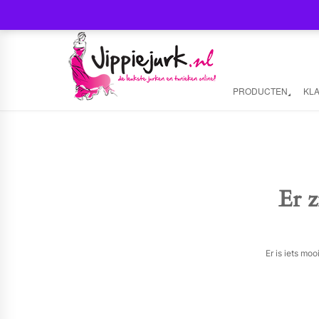
PRODUCTEN
KL
Er z
Er is iets mo