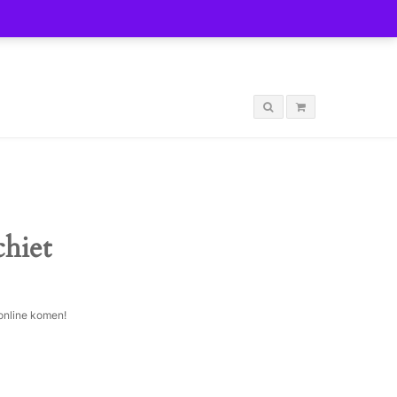
LOGIN
chiet
 online komen!