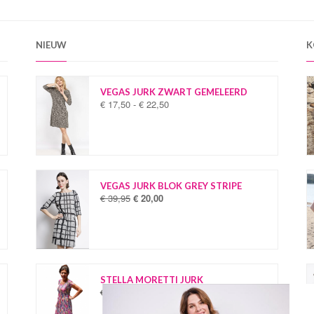
NIEUW
K
VEGAS JURK ZWART GEMELEERD
€
17,50
-
€
22,50
P
r
i
j
s
k
l
VEGAS JURK BLOK GREY STRIPE
a
€
39,95
€
20,00
O
H
s
o
u
s
r
i
e
s
d
:
p
i
€
r
g
o
e
STELLA MORETTI JURK
1
n
p
€
34,95
€
19,95
O
H
7
k
r
o
u
,
e
i