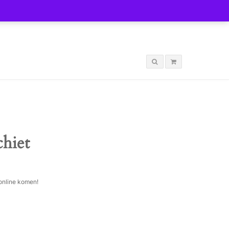
LOGIN
chiet
 online komen!