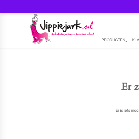
PRODUCTEN
KL
Er z
Er is iets mo