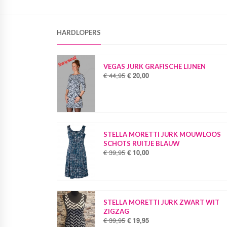
HARDLOPERS
VEGAS JURK GRAFISCHE LIJNEN
€
44,95
€
20,00
O
H
o
u
r
i
s
d
p
i
r
g
o
e
STELLA MORETTI JURK MOUWLOOS
n
p
SCHOTS RUITJE BLAUW
k
r
€
39,95
€
10,00
O
H
e
i
o
u
l
j
r
i
i
s
s
d
j
i
p
i
k
s
r
g
STELLA MORETTI JURK ZWART WIT
e
:
o
e
ZIGZAG
p
€
n
p
€
39,95
€
19,95
O
H
r
k
r