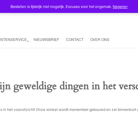
Bestellen is tijdelijk niet mogelijk. Excuses voor het ongemak.
Negeren
ANTENSERVICE
NIEUWSBRIEF
CONTACT
OVER ONS
ijn geweldige dingen in het vers
ois in het vooruitzicht! Onze winkel wordt momenteel gebouwd en zal binnenkort