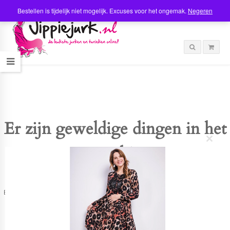
Bestellen is tijdelijk niet mogelijk. Excuses voor het ongemak.
Negeren
Er zijn geweldige dingen in het
C
verschiet
l
o
s
e
t
Er is iets moois in het vooruitzicht! Onze winkel wordt momenteel gebouwd en
h
zal binnenkort online komen!
i
s
m