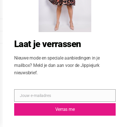
o
d
u
l
e
DISPLAY EXTENDED FOOTER
DISPLAY FOOTER
Laat je verrassen
WEBSITE: CREATIVE PASSENGER
Nieuwe mode en speciale aanbiedingen in je
mailbox? Meld je dan aan voor de Jippiejurk
nieuwsbrief.
Jouw e-mailadres
E
-
m
Verras me
a
i
l