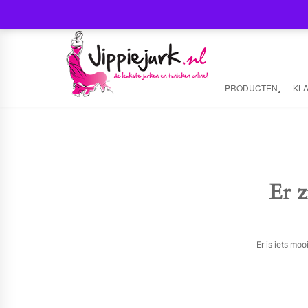
PRODUCTEN
KL
Er z
Er is iets mo