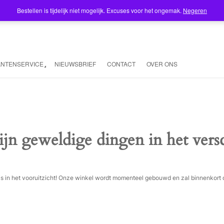
Bestellen is tijdelijk niet mogelijk. Excuses voor het ongemak.
Negeren
ANTENSERVICE
NIEUWSBRIEF
CONTACT
OVER ONS
ijn geweldige dingen in het vers
ois in het vooruitzicht! Onze winkel wordt momenteel gebouwd en zal binnenkort