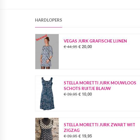
HARDLOPERS
VEGAS JURK GRAFISCHE LIJNEN
€
44,95
€
20,00
O
H
o
u
r
i
s
d
p
i
r
g
o
e
STELLA MORETTI JURK MOUWLOOS
n
p
SCHOTS RUITJE BLAUW
k
r
€
39,95
€
10,00
O
H
e
i
o
u
l
j
r
i
i
s
s
d
j
i
p
i
k
s
r
g
STELLA MORETTI JURK ZWART WIT
e
:
o
e
ZIGZAG
p
€
n
p
€
39,95
€
19,95
O
H
r
k
r