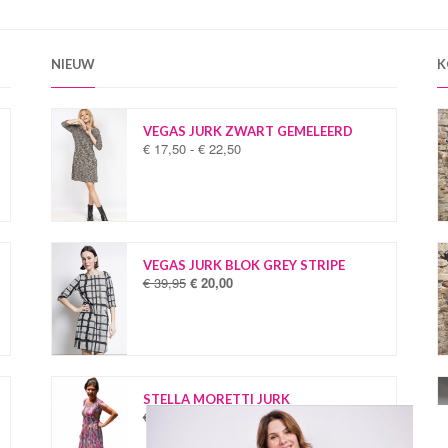
NIEUW
K
VEGAS JURK ZWART GEMELEERD
€
17,50
-
€
22,50
P
r
i
j
s
k
l
VEGAS JURK BLOK GREY STRIPE
a
€
39,95
€
20,00
O
H
s
o
u
s
r
i
e
s
d
:
p
i
€
r
g
o
e
STELLA MORETTI JURK
1
n
p
€
34,95
€
19,95
O
H
7
k
r
o
u
,
e
i