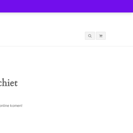
LOGIN
chiet
 online komen!