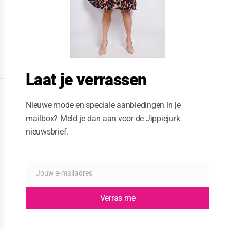
o
d
u
l
e
DISPLAY EXTENDED FOOTER
DISPLAY FOOTER
Laat je verrassen
WEBSITE: CREATIVE PASSENGER
Nieuwe mode en speciale aanbiedingen in je
mailbox? Meld je dan aan voor de Jippiejurk
nieuwsbrief.
Jouw e-mailadres
E
-
m
Verras me
a
i
l