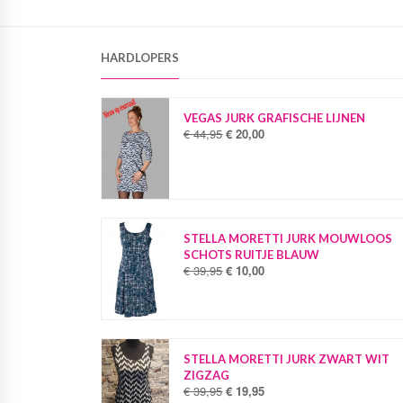
HARDLOPERS
VEGAS JURK GRAFISCHE LIJNEN
€
44,95
€
20,00
O
H
o
u
r
i
s
d
p
i
r
g
o
e
STELLA MORETTI JURK MOUWLOOS
n
p
SCHOTS RUITJE BLAUW
k
r
€
39,95
€
10,00
O
H
e
i
o
u
l
j
r
i
i
s
s
d
j
i
p
i
k
s
r
g
STELLA MORETTI JURK ZWART WIT
e
:
o
e
ZIGZAG
p
€
n
p
€
39,95
€
19,95
O
H
r
k
r