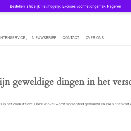
Bestellen is tijdelijk niet mogelijk. Excuses voor het ongemak.
Negeren
ANTENSERVICE
NIEUWSBRIEF
CONTACT
OVER ONS
ijn geweldige dingen in het vers
ois in het vooruitzicht! Onze winkel wordt momenteel gebouwd en zal binnenkort