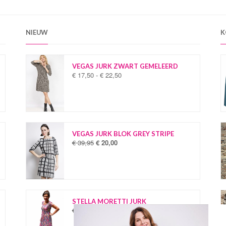
NIEUW
K
VEGAS JURK ZWART GEMELEERD
€
17,50
-
€
22,50
P
r
i
j
s
k
l
VEGAS JURK BLOK GREY STRIPE
a
€
39,95
€
20,00
O
H
s
o
u
s
r
i
e
s
d
:
p
i
€
r
g
o
e
STELLA MORETTI JURK
1
n
p
€
34,95
€
19,95
O
H
7
k
r
o
u
,
e
i