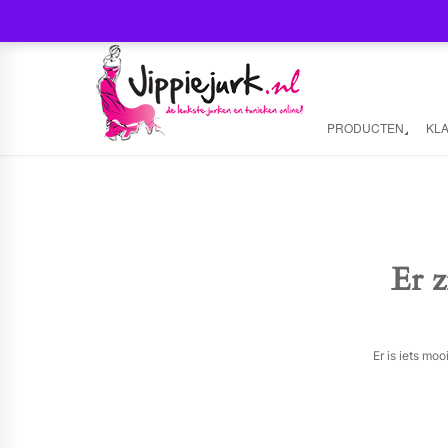
PRODUCTEN
KL
Er z
Er is iets mo