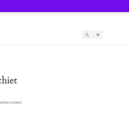
LOGIN
chiet
 online komen!