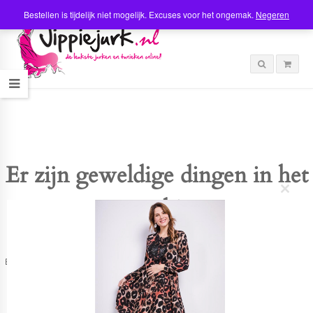
Bestellen is tijdelijk niet mogelijk. Excuses voor het ongemak.
Negeren
Er zijn geweldige dingen in het
C
verschiet
l
o
s
e
t
Er is iets moois in het vooruitzicht! Onze winkel wordt momenteel gebouwd en
h
zal binnenkort online komen!
i
s
m