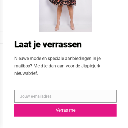
o
d
u
l
e
DISPLAY EXTENDED FOOTER
DISPLAY FOOTER
Laat je verrassen
WEBSITE: CREATIVE PASSENGER
Nieuwe mode en speciale aanbiedingen in je
mailbox? Meld je dan aan voor de Jippiejurk
nieuwsbrief.
Jouw e-mailadres
E
-
m
Verras me
a
i
l