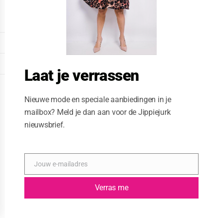
o
d
u
l
e
DISPLAY EXTENDED FOOTER
DISPLAY FOOTER
Laat je verrassen
WEBSITE: CREATIVE PASSENGER
Nieuwe mode en speciale aanbiedingen in je
mailbox? Meld je dan aan voor de Jippiejurk
nieuwsbrief.
Jouw e-mailadres
E
-
m
Verras me
a
i
l