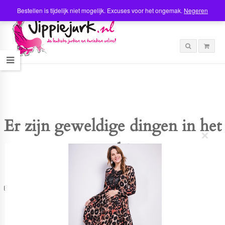
Bestellen is tijdelijk niet mogelijk. Excuses voor het ongemak.
Negeren
Er zijn geweldige dingen in het
C
verschiet
l
o
s
e
t
Er is iets moois in het vooruitzicht! Onze winkel wordt momenteel gebouwd en
h
zal binnenkort online komen!
i
s
m