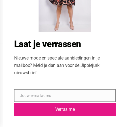
o
d
u
l
e
DISPLAY EXTENDED FOOTER
DISPLAY FOOTER
Laat je verrassen
WEBSITE: CREATIVE PASSENGER
Nieuwe mode en speciale aanbiedingen in je
mailbox? Meld je dan aan voor de Jippiejurk
nieuwsbrief.
Jouw e-mailadres
E
-
m
Verras me
a
i
l