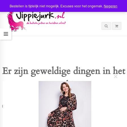
Bestellen is tijdelijk niet mogelijk. Excuses voor het ongemak.
Negeren
Er zijn geweldige dingen in het
C
verschiet
l
o
s
e
t
Er is iets moois in het vooruitzicht! Onze winkel wordt momenteel gebouwd en
h
zal binnenkort online komen!
i
s
m