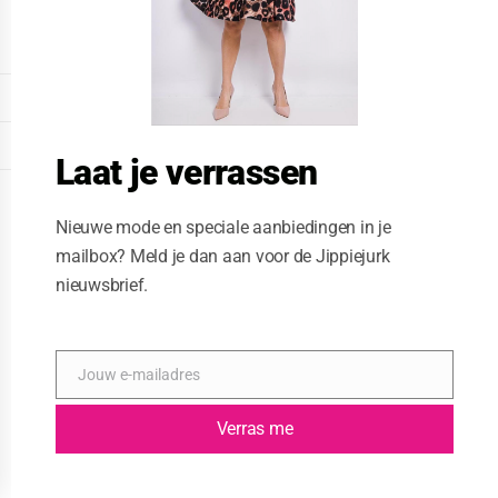
o
d
u
l
e
DISPLAY EXTENDED FOOTER
DISPLAY FOOTER
Laat je verrassen
WEBSITE: CREATIVE PASSENGER
Nieuwe mode en speciale aanbiedingen in je
mailbox? Meld je dan aan voor de Jippiejurk
nieuwsbrief.
Jouw e-mailadres
E
-
m
Verras me
a
i
l