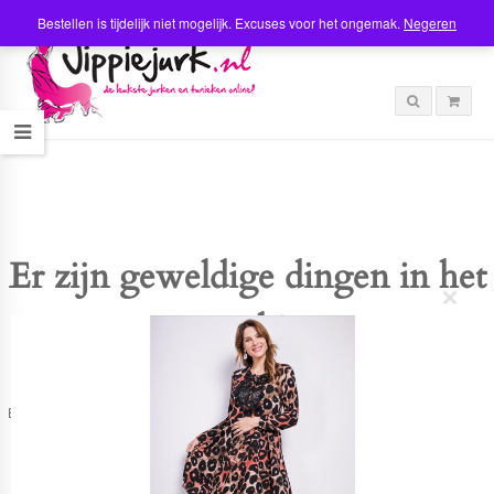
Bestellen is tijdelijk niet mogelijk. Excuses voor het ongemak.
Negeren
Er zijn geweldige dingen in het
C
verschiet
l
o
s
e
t
Er is iets moois in het vooruitzicht! Onze winkel wordt momenteel gebouwd en
h
zal binnenkort online komen!
i
s
m