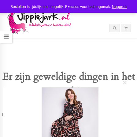
Bestellen is tijdelijk niet mogelijk. Excuses voor het ongemak.
Negeren
Er zijn geweldige dingen in het
C
verschiet
l
o
s
e
t
Er is iets moois in het vooruitzicht! Onze winkel wordt momenteel gebouwd en
h
zal binnenkort online komen!
i
s
m