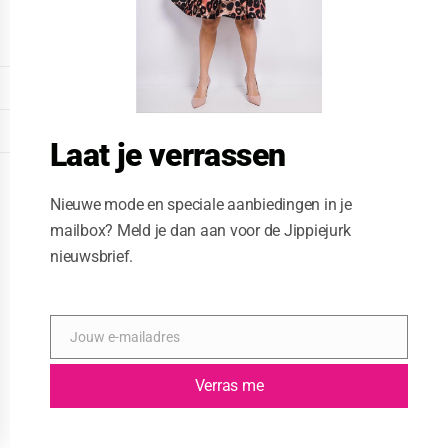
o
d
u
l
e
DISPLAY EXTENDED FOOTER
DISPLAY FOOTER
Laat je verrassen
WEBSITE: CREATIVE PASSENGER
Nieuwe mode en speciale aanbiedingen in je
mailbox? Meld je dan aan voor de Jippiejurk
nieuwsbrief.
Jouw e-mailadres
E
-
m
Verras me
a
i
l