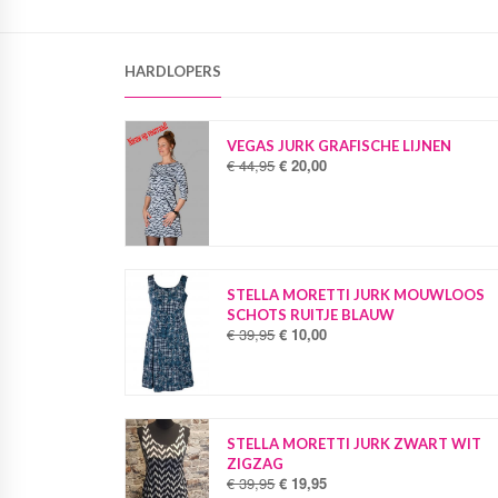
HARDLOPERS
VEGAS JURK GRAFISCHE LIJNEN
€
44,95
€
20,00
O
H
o
u
r
i
s
d
p
i
r
g
o
e
STELLA MORETTI JURK MOUWLOOS
n
p
SCHOTS RUITJE BLAUW
k
r
€
39,95
€
10,00
O
H
e
i
o
u
l
j
r
i
i
s
s
d
j
i
p
i
k
s
r
g
STELLA MORETTI JURK ZWART WIT
e
:
o
e
ZIGZAG
p
€
n
p
€
39,95
€
19,95
O
H
r
k
r