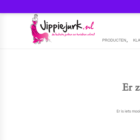
PRODUCTEN
KL
Er z
Er is iets mo