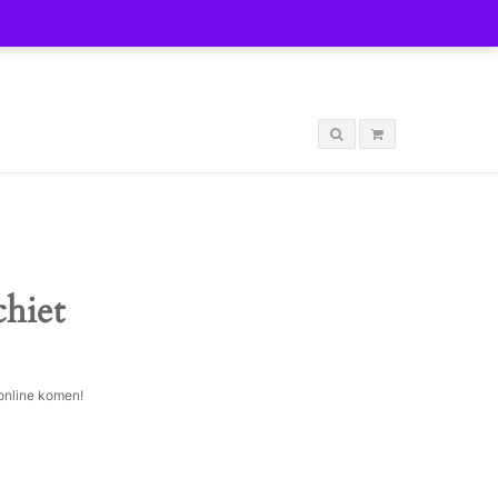
LOGIN
chiet
 online komen!