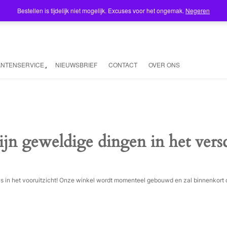
Bestellen is tijdelijk niet mogelijk. Excuses voor het ongemak.
Negeren
ANTENSERVICE
NIEUWSBRIEF
CONTACT
OVER ONS
ijn geweldige dingen in het vers
ois in het vooruitzicht! Onze winkel wordt momenteel gebouwd en zal binnenkort