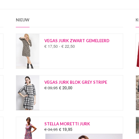
NIEUW
K
VEGAS JURK ZWART GEMELEERD
€
17,50
-
€
22,50
P
r
i
j
s
k
l
VEGAS JURK BLOK GREY STRIPE
a
€
39,95
€
20,00
O
H
s
o
u
s
r
i
e
s
d
:
p
i
€
r
g
o
e
STELLA MORETTI JURK
1
n
p
€
34,95
€
19,95
O
H
7
k
r
o
u
,
e
i