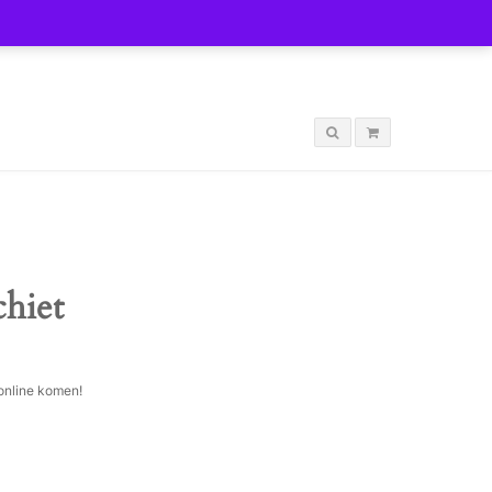
LOGIN
chiet
 online komen!