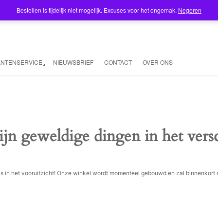
Bestellen is tijdelijk niet mogelijk. Excuses voor het ongemak.
Negeren
ANTENSERVICE
NIEUWSBRIEF
CONTACT
OVER ONS
ijn geweldige dingen in het vers
ois in het vooruitzicht! Onze winkel wordt momenteel gebouwd en zal binnenkort