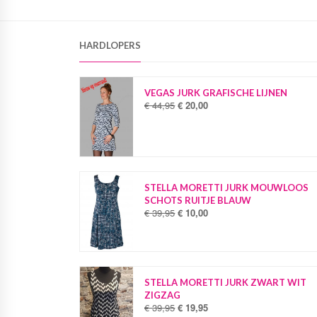
HARDLOPERS
VEGAS JURK GRAFISCHE LIJNEN
€
44,95
€
20,00
O
H
o
u
r
i
s
d
p
i
r
g
o
e
STELLA MORETTI JURK MOUWLOOS
n
p
SCHOTS RUITJE BLAUW
k
r
€
39,95
€
10,00
O
H
e
i
o
u
l
j
r
i
i
s
s
d
j
i
p
i
k
s
r
g
STELLA MORETTI JURK ZWART WIT
e
:
o
e
ZIGZAG
p
€
n
p
€
39,95
€
19,95
O
H
r
k
r