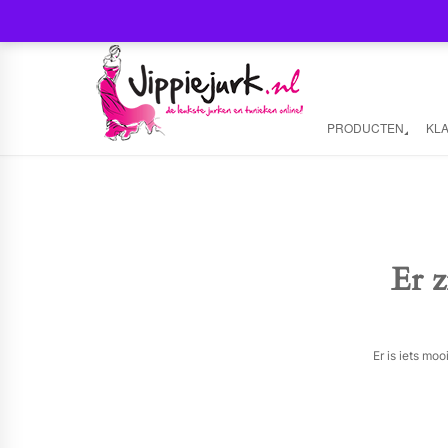
PRODUCTEN
KL
Er z
Er is iets mo