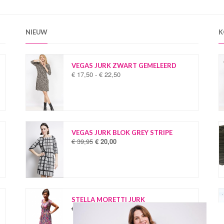
NIEUW
K
VEGAS JURK ZWART GEMELEERD
€
17,50
-
€
22,50
P
r
i
j
s
k
l
VEGAS JURK BLOK GREY STRIPE
a
€
39,95
€
20,00
O
H
s
o
u
s
r
i
e
s
d
:
p
i
€
r
g
o
e
STELLA MORETTI JURK
1
n
p
€
34,95
€
19,95
O
H
7
k
r
o
u
,
e
i