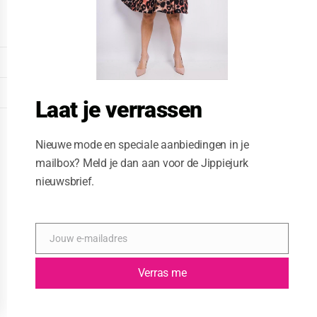
o
d
u
l
e
DISPLAY EXTENDED FOOTER
DISPLAY FOOTER
Laat je verrassen
WEBSITE: CREATIVE PASSENGER
Nieuwe mode en speciale aanbiedingen in je
mailbox? Meld je dan aan voor de Jippiejurk
nieuwsbrief.
Jouw e-mailadres
E
-
m
Verras me
a
i
l