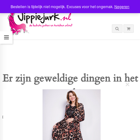
Bestellen is tijdelijk niet mogelijk. Excuses voor het ongemak.
Negeren
Er zijn geweldige dingen in het
C
verschiet
l
o
s
e
t
Er is iets moois in het vooruitzicht! Onze winkel wordt momenteel gebouwd en
h
zal binnenkort online komen!
i
s
m