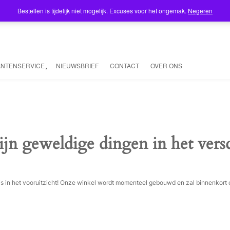
Bestellen is tijdelijk niet mogelijk. Excuses voor het ongemak.
Negeren
ANTENSERVICE
NIEUWSBRIEF
CONTACT
OVER ONS
ijn geweldige dingen in het vers
ois in het vooruitzicht! Onze winkel wordt momenteel gebouwd en zal binnenkort