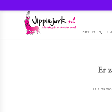
PRODUCTEN
KL
Er z
Er is iets mo