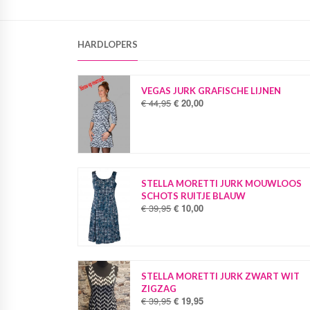
HARDLOPERS
VEGAS JURK GRAFISCHE LIJNEN
€
44,95
€
20,00
O
H
o
u
r
i
s
d
p
i
r
g
o
e
STELLA MORETTI JURK MOUWLOOS
n
p
SCHOTS RUITJE BLAUW
k
r
€
39,95
€
10,00
O
H
e
i
o
u
l
j
r
i
i
s
s
d
j
i
p
i
k
s
r
g
STELLA MORETTI JURK ZWART WIT
e
:
o
e
ZIGZAG
p
€
n
p
€
39,95
€
19,95
O
H
r
k
r