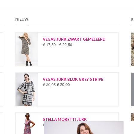
NIEUW
K
VEGAS JURK ZWART GEMELEERD
€
17,50
-
€
22,50
P
r
i
j
s
k
l
VEGAS JURK BLOK GREY STRIPE
a
€
39,95
€
20,00
O
H
s
o
u
s
r
i
e
s
d
:
p
i
€
r
g
o
e
STELLA MORETTI JURK
1
n
p
€
34,95
€
19,95
O
H
7
k
r
o
u
,
e
i