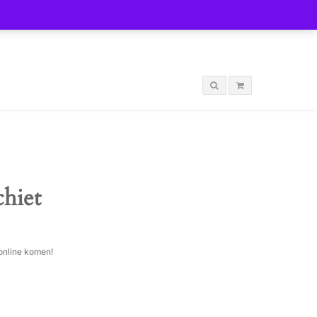
LOGIN
chiet
 online komen!