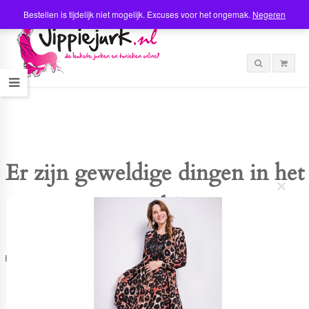
Bestellen is tijdelijk niet mogelijk. Excuses voor het ongemak.
Negeren
Er zijn geweldige dingen in het
C
verschiet
l
o
s
e
t
Er is iets moois in het vooruitzicht! Onze winkel wordt momenteel gebouwd en
h
zal binnenkort online komen!
i
s
m