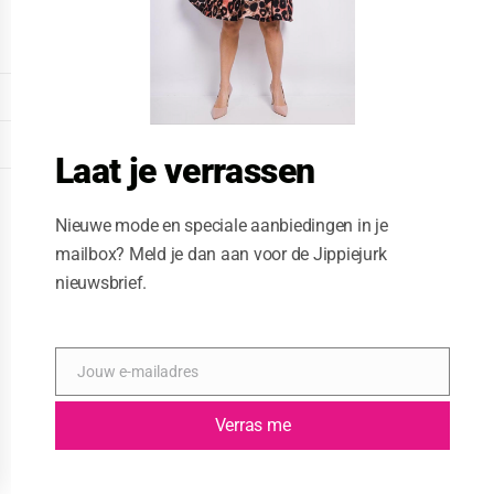
o
d
u
l
e
DISPLAY EXTENDED FOOTER
DISPLAY FOOTER
Laat je verrassen
WEBSITE: CREATIVE PASSENGER
Nieuwe mode en speciale aanbiedingen in je
mailbox? Meld je dan aan voor de Jippiejurk
nieuwsbrief.
Jouw e-mailadres
E
-
m
Verras me
a
i
l