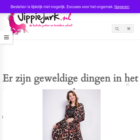
Bestellen is tijdelijk niet mogelijk. Excuses voor het ongemak.
Negeren
Er zijn geweldige dingen in het
C
verschiet
l
o
s
e
t
Er is iets moois in het vooruitzicht! Onze winkel wordt momenteel gebouwd en
h
zal binnenkort online komen!
i
s
m