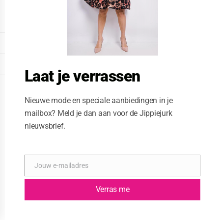
o
d
u
l
e
DISPLAY EXTENDED FOOTER
DISPLAY FOOTER
Laat je verrassen
WEBSITE: CREATIVE PASSENGER
Nieuwe mode en speciale aanbiedingen in je
mailbox? Meld je dan aan voor de Jippiejurk
nieuwsbrief.
Jouw e-mailadres
E
-
m
Verras me
a
i
l