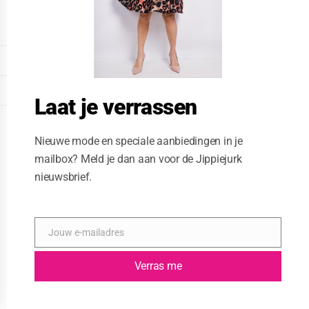
o
d
u
l
e
DISPLAY EXTENDED FOOTER
DISPLAY FOOTER
Laat je verrassen
WEBSITE: CREATIVE PASSENGER
Nieuwe mode en speciale aanbiedingen in je
mailbox? Meld je dan aan voor de Jippiejurk
nieuwsbrief.
Jouw e-mailadres
E
-
m
Verras me
a
i
l