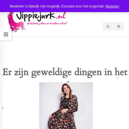
Bestellen is tijdelijk niet mogelijk. Excuses voor het ongemak.
Negeren
Er zijn geweldige dingen in het
C
verschiet
l
o
s
e
t
Er is iets moois in het vooruitzicht! Onze winkel wordt momenteel gebouwd en
h
zal binnenkort online komen!
i
s
m