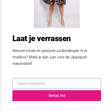
o
d
u
l
e
DISPLAY EXTENDED FOOTER
DISPLAY FOOTER
Laat je verrassen
WEBSITE: CREATIVE PASSENGER
Nieuwe mode en speciale aanbiedingen in je
mailbox? Meld je dan aan voor de Jippiejurk
nieuwsbrief.
Jouw e-mailadres
E
-
m
Verras me
a
i
l