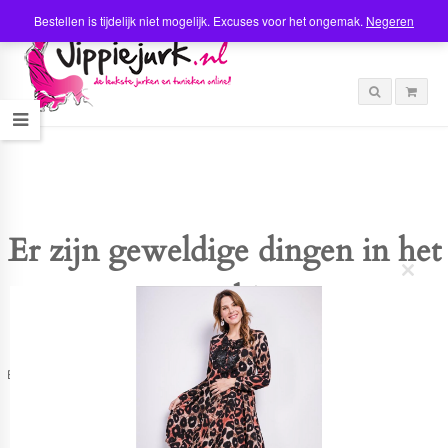
Bestellen is tijdelijk niet mogelijk. Excuses voor het ongemak.
Negeren
Er zijn geweldige dingen in het
C
verschiet
l
o
s
e
t
Er is iets moois in het vooruitzicht! Onze winkel wordt momenteel gebouwd en
h
zal binnenkort online komen!
i
s
m