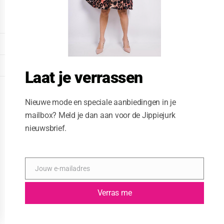
o
d
u
l
e
DISPLAY EXTENDED FOOTER
DISPLAY FOOTER
Laat je verrassen
WEBSITE: CREATIVE PASSENGER
Nieuwe mode en speciale aanbiedingen in je
mailbox? Meld je dan aan voor de Jippiejurk
nieuwsbrief.
Jouw e-mailadres
E
-
m
Verras me
a
i
l