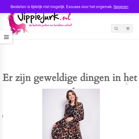
Bestellen is tijdelijk niet mogelijk. Excuses voor het ongemak.
Negeren
Er zijn geweldige dingen in het
C
verschiet
l
o
s
e
t
Er is iets moois in het vooruitzicht! Onze winkel wordt momenteel gebouwd en
h
zal binnenkort online komen!
i
s
m