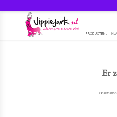
PRODUCTEN
KL
Er z
Er is iets mo