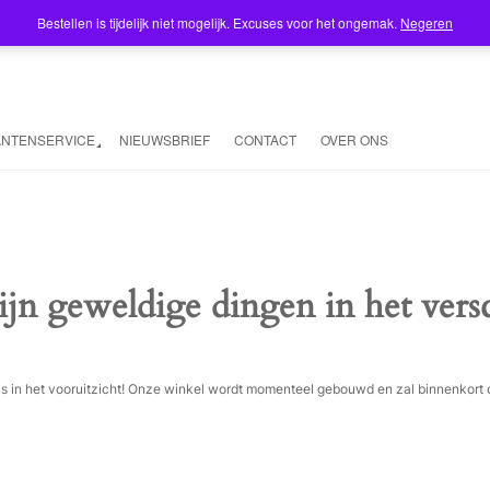
Bestellen is tijdelijk niet mogelijk. Excuses voor het ongemak.
Negeren
ANTENSERVICE
NIEUWSBRIEF
CONTACT
OVER ONS
ijn geweldige dingen in het vers
ois in het vooruitzicht! Onze winkel wordt momenteel gebouwd en zal binnenkort