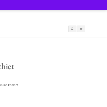
LOGIN
chiet
 online komen!