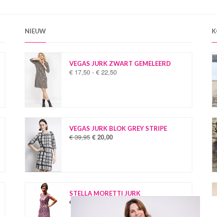
NIEUW
K
VEGAS JURK ZWART GEMELEERD
€
17,50
-
€
22,50
P
r
i
j
s
k
l
VEGAS JURK BLOK GREY STRIPE
a
€
39,95
€
20,00
O
H
s
o
u
s
r
i
e
s
d
:
p
i
€
r
g
o
e
STELLA MORETTI JURK
1
n
p
€
34,95
€
19,95
O
H
7
k
r
o
u
,
e
i