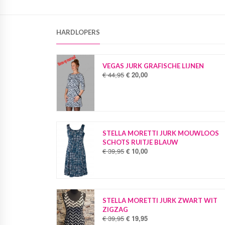
HARDLOPERS
VEGAS JURK GRAFISCHE LIJNEN
€
44,95
€
20,00
O
H
o
u
r
i
s
d
p
i
r
g
o
e
STELLA MORETTI JURK MOUWLOOS
n
p
SCHOTS RUITJE BLAUW
k
r
€
39,95
€
10,00
O
H
e
i
o
u
l
j
r
i
i
s
s
d
j
i
p
i
k
s
r
g
STELLA MORETTI JURK ZWART WIT
e
:
o
e
ZIGZAG
p
€
n
p
€
39,95
€
19,95
O
H
r
k
r