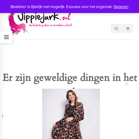
Bestellen is tijdelijk niet mogelijk. Excuses voor het ongemak.
Negeren
Er zijn geweldige dingen in het
C
verschiet
l
o
s
e
t
Er is iets moois in het vooruitzicht! Onze winkel wordt momenteel gebouwd en
h
zal binnenkort online komen!
i
s
m