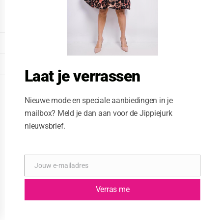
o
d
u
l
e
DISPLAY EXTENDED FOOTER
DISPLAY FOOTER
Laat je verrassen
WEBSITE: CREATIVE PASSENGER
Nieuwe mode en speciale aanbiedingen in je
mailbox? Meld je dan aan voor de Jippiejurk
nieuwsbrief.
Jouw e-mailadres
E
-
m
Verras me
a
i
l