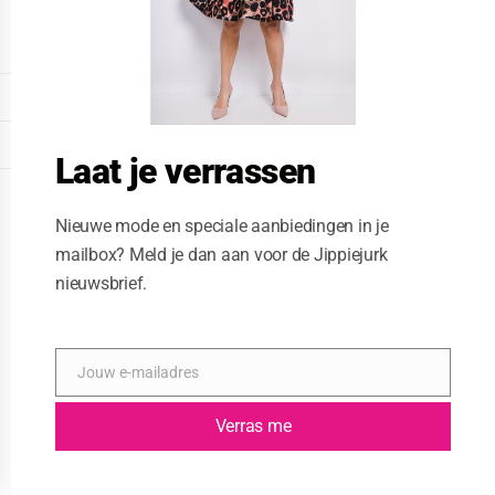
o
d
u
l
e
DISPLAY EXTENDED FOOTER
DISPLAY FOOTER
Laat je verrassen
WEBSITE: CREATIVE PASSENGER
Nieuwe mode en speciale aanbiedingen in je
mailbox? Meld je dan aan voor de Jippiejurk
nieuwsbrief.
Jouw e-mailadres
E
-
m
Verras me
a
i
l