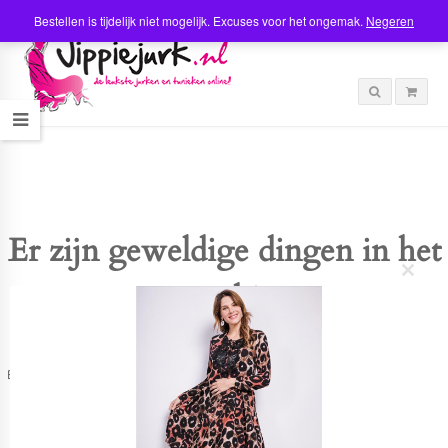
Bestellen is tijdelijk niet mogelijk. Excuses voor het ongemak.
Negeren
Er zijn geweldige dingen in het
C
verschiet
l
o
s
e
t
Er is iets moois in het vooruitzicht! Onze winkel wordt momenteel gebouwd en
h
zal binnenkort online komen!
i
s
m