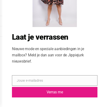
o
d
u
l
e
DISPLAY EXTENDED FOOTER
DISPLAY FOOTER
Laat je verrassen
WEBSITE: CREATIVE PASSENGER
Nieuwe mode en speciale aanbiedingen in je
mailbox? Meld je dan aan voor de Jippiejurk
nieuwsbrief.
Jouw e-mailadres
E
-
m
Verras me
a
i
l