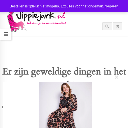
Bestellen is tijdelijk niet mogelijk. Excuses voor het ongemak.
Negeren
Er zijn geweldige dingen in het
C
verschiet
l
o
s
e
t
Er is iets moois in het vooruitzicht! Onze winkel wordt momenteel gebouwd en
h
zal binnenkort online komen!
i
s
m