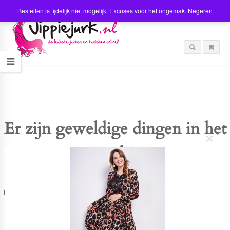
Bestellen is tijdelijk niet mogelijk. Excuses voor het ongemak.
Negeren
Er zijn geweldige dingen in het
C
verschiet
l
o
s
e
t
Er is iets moois in het vooruitzicht! Onze winkel wordt momenteel gebouwd en
h
zal binnenkort online komen!
i
s
m