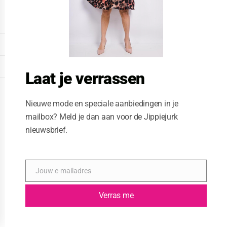
o
d
u
l
e
DISPLAY EXTENDED FOOTER
DISPLAY FOOTER
Laat je verrassen
WEBSITE: CREATIVE PASSENGER
Nieuwe mode en speciale aanbiedingen in je
mailbox? Meld je dan aan voor de Jippiejurk
nieuwsbrief.
Jouw e-mailadres
E
-
m
Verras me
a
i
l