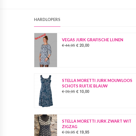
HARDLOPERS
VEGAS JURK GRAFISCHE LIJNEN
€
44,95
€
20,00
O
H
o
u
r
i
s
d
p
i
r
g
o
e
STELLA MORETTI JURK MOUWLOOS
n
p
SCHOTS RUITJE BLAUW
k
r
€
39,95
€
10,00
O
H
e
i
o
u
l
j
r
i
i
s
s
d
j
i
p
i
k
s
r
g
STELLA MORETTI JURK ZWART WIT
e
:
o
e
ZIGZAG
p
€
n
p
€
39,95
€
19,95
O
H
r
k
r