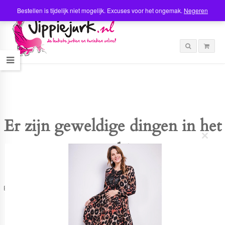
Bestellen is tijdelijk niet mogelijk. Excuses voor het ongemak.
Negeren
Er zijn geweldige dingen in het
C
verschiet
l
o
s
e
t
Er is iets moois in het vooruitzicht! Onze winkel wordt momenteel gebouwd en
h
zal binnenkort online komen!
i
s
m