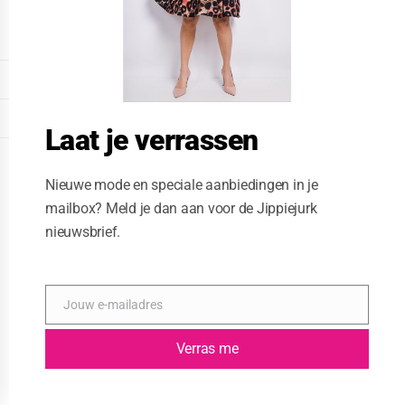
o
d
u
l
e
DISPLAY EXTENDED FOOTER
DISPLAY FOOTER
Laat je verrassen
WEBSITE: CREATIVE PASSENGER
Nieuwe mode en speciale aanbiedingen in je
mailbox? Meld je dan aan voor de Jippiejurk
nieuwsbrief.
Jouw e-mailadres
E
-
m
Verras me
a
i
l