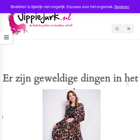
Bestellen is tijdelijk niet mogelijk. Excuses voor het ongemak.
Negeren
Er zijn geweldige dingen in het
C
verschiet
l
o
s
e
t
Er is iets moois in het vooruitzicht! Onze winkel wordt momenteel gebouwd en
h
zal binnenkort online komen!
i
s
m