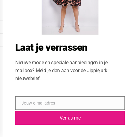
o
d
u
l
e
DISPLAY EXTENDED FOOTER
DISPLAY FOOTER
Laat je verrassen
WEBSITE: CREATIVE PASSENGER
Nieuwe mode en speciale aanbiedingen in je
mailbox? Meld je dan aan voor de Jippiejurk
nieuwsbrief.
Jouw e-mailadres
E
-
m
Verras me
a
i
l