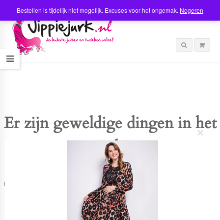
Bestellen is tijdelijk niet mogelijk. Excuses voor het ongemak.
Negeren
Er zijn geweldige dingen in het
C
verschiet
l
o
s
e
t
Er is iets moois in het vooruitzicht! Onze winkel wordt momenteel gebouwd en
h
zal binnenkort online komen!
i
s
m