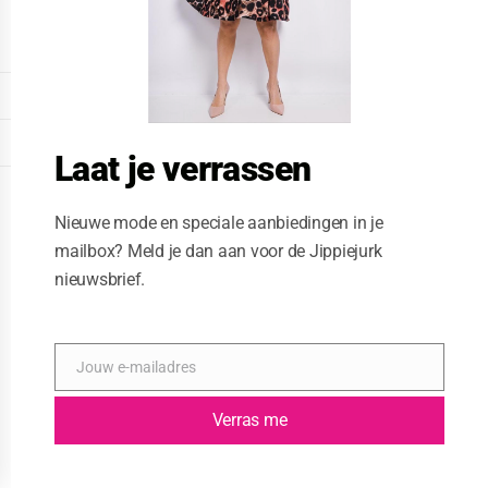
o
d
u
l
e
DISPLAY EXTENDED FOOTER
DISPLAY FOOTER
Laat je verrassen
WEBSITE: CREATIVE PASSENGER
Nieuwe mode en speciale aanbiedingen in je
mailbox? Meld je dan aan voor de Jippiejurk
nieuwsbrief.
Jouw e-mailadres
E
-
m
Verras me
a
i
l