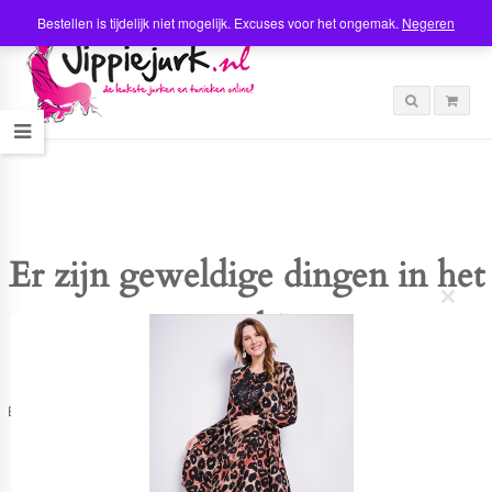
Bestellen is tijdelijk niet mogelijk. Excuses voor het ongemak.
Negeren
Er zijn geweldige dingen in het
C
verschiet
l
o
s
e
t
Er is iets moois in het vooruitzicht! Onze winkel wordt momenteel gebouwd en
h
zal binnenkort online komen!
i
s
m