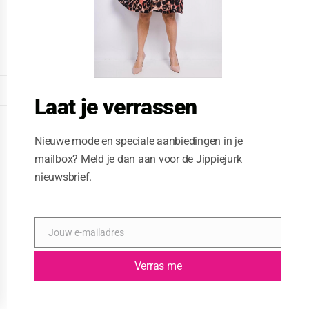
o
d
u
l
e
DISPLAY EXTENDED FOOTER
DISPLAY FOOTER
Laat je verrassen
WEBSITE: CREATIVE PASSENGER
Nieuwe mode en speciale aanbiedingen in je
mailbox? Meld je dan aan voor de Jippiejurk
nieuwsbrief.
Jouw e-mailadres
E
-
m
Verras me
a
i
l