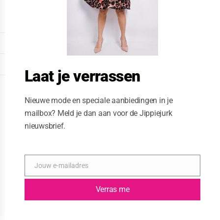
o
d
u
l
e
DISPLAY EXTENDED FOOTER
DISPLAY FOOTER
Laat je verrassen
WEBSITE: CREATIVE PASSENGER
Nieuwe mode en speciale aanbiedingen in je
mailbox? Meld je dan aan voor de Jippiejurk
nieuwsbrief.
Jouw e-mailadres
E
-
m
Verras me
a
i
l