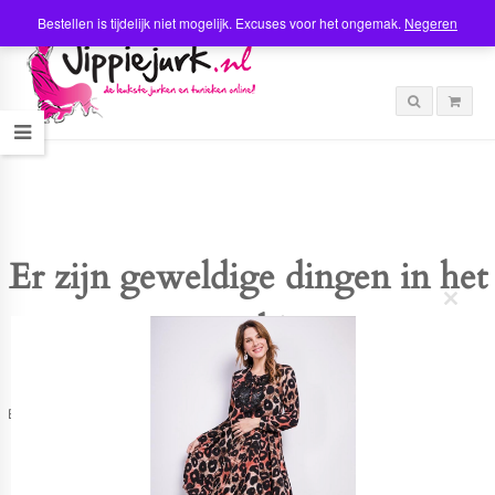
Bestellen is tijdelijk niet mogelijk. Excuses voor het ongemak.
Negeren
Er zijn geweldige dingen in het
C
verschiet
l
o
s
e
t
Er is iets moois in het vooruitzicht! Onze winkel wordt momenteel gebouwd en
h
zal binnenkort online komen!
i
s
m