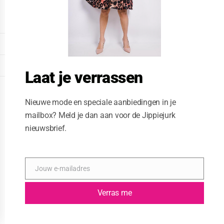
o
d
u
l
e
DISPLAY EXTENDED FOOTER
DISPLAY FOOTER
Laat je verrassen
WEBSITE: CREATIVE PASSENGER
Nieuwe mode en speciale aanbiedingen in je
mailbox? Meld je dan aan voor de Jippiejurk
nieuwsbrief.
Jouw e-mailadres
E
-
m
Verras me
a
i
l