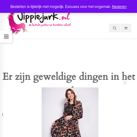
Bestellen is tijdelijk niet mogelijk. Excuses voor het ongemak.
Negeren
Er zijn geweldige dingen in het
C
verschiet
l
o
s
e
t
Er is iets moois in het vooruitzicht! Onze winkel wordt momenteel gebouwd en
h
zal binnenkort online komen!
i
s
m