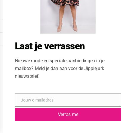
o
d
u
l
e
DISPLAY EXTENDED FOOTER
DISPLAY FOOTER
Laat je verrassen
WEBSITE: CREATIVE PASSENGER
Nieuwe mode en speciale aanbiedingen in je
mailbox? Meld je dan aan voor de Jippiejurk
nieuwsbrief.
Jouw e-mailadres
E
-
m
Verras me
a
i
l