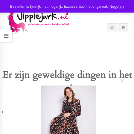
Bestellen is tijdelijk niet mogelijk. Excuses voor het ongemak.
Negeren
Er zijn geweldige dingen in het
C
verschiet
l
o
s
e
t
Er is iets moois in het vooruitzicht! Onze winkel wordt momenteel gebouwd en
h
zal binnenkort online komen!
i
s
m