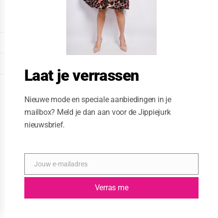
o
d
u
l
e
DISPLAY EXTENDED FOOTER
DISPLAY FOOTER
Laat je verrassen
WEBSITE: CREATIVE PASSENGER
Nieuwe mode en speciale aanbiedingen in je
mailbox? Meld je dan aan voor de Jippiejurk
nieuwsbrief.
Jouw e-mailadres
E
-
m
Verras me
a
i
l