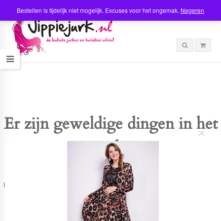
Bestellen is tijdelijk niet mogelijk. Excuses voor het ongemak.
Negeren
Er zijn geweldige dingen in het
C
verschiet
l
o
s
e
t
Er is iets moois in het vooruitzicht! Onze winkel wordt momenteel gebouwd en
h
zal binnenkort online komen!
i
s
m