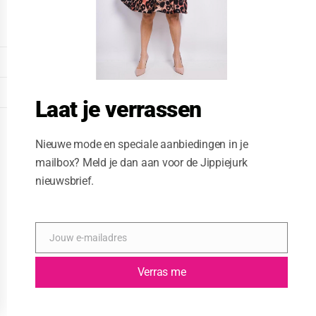
o
d
u
l
e
DISPLAY EXTENDED FOOTER
DISPLAY FOOTER
Laat je verrassen
WEBSITE: CREATIVE PASSENGER
Nieuwe mode en speciale aanbiedingen in je
mailbox? Meld je dan aan voor de Jippiejurk
nieuwsbrief.
Jouw e-mailadres
E
-
m
Verras me
a
i
l