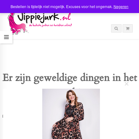
Bestellen is tijdelijk niet mogelijk. Excuses voor het ongemak.
Negeren
Er zijn geweldige dingen in het
C
verschiet
l
o
s
e
t
Er is iets moois in het vooruitzicht! Onze winkel wordt momenteel gebouwd en
h
zal binnenkort online komen!
i
s
m