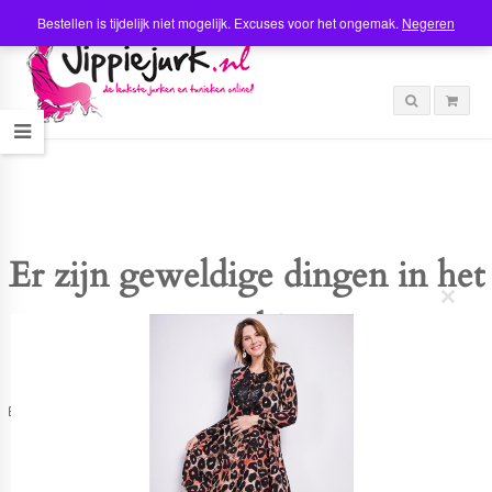
Bestellen is tijdelijk niet mogelijk. Excuses voor het ongemak.
Negeren
Er zijn geweldige dingen in het
C
verschiet
l
o
s
e
t
Er is iets moois in het vooruitzicht! Onze winkel wordt momenteel gebouwd en
h
zal binnenkort online komen!
i
s
m