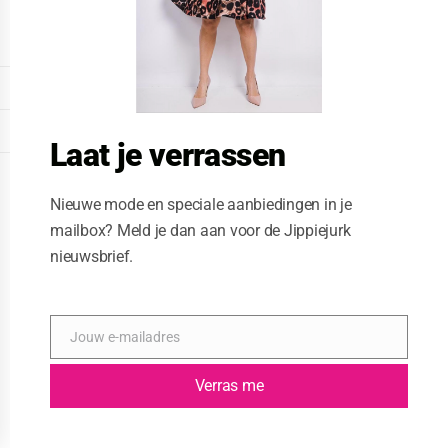
o
d
u
l
e
DISPLAY EXTENDED FOOTER
DISPLAY FOOTER
Laat je verrassen
WEBSITE: CREATIVE PASSENGER
Nieuwe mode en speciale aanbiedingen in je
mailbox? Meld je dan aan voor de Jippiejurk
nieuwsbrief.
Jouw e-mailadres
E
-
m
Verras me
a
i
l