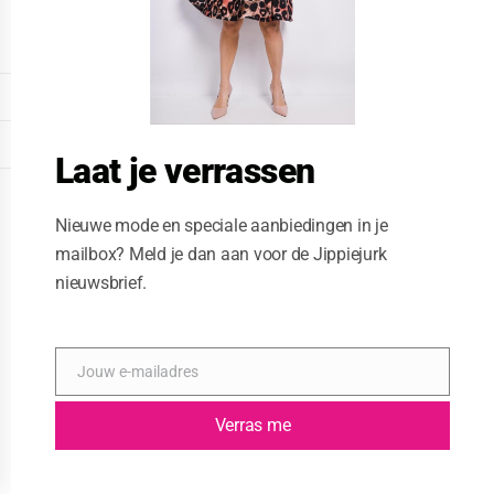
o
d
u
l
e
DISPLAY EXTENDED FOOTER
DISPLAY FOOTER
Laat je verrassen
WEBSITE: CREATIVE PASSENGER
Nieuwe mode en speciale aanbiedingen in je
mailbox? Meld je dan aan voor de Jippiejurk
nieuwsbrief.
Jouw e-mailadres
E
-
m
Verras me
a
i
l