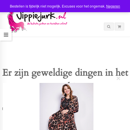
Bestellen is tijdelijk niet mogelijk. Excuses voor het ongemak.
Negeren
Er zijn geweldige dingen in het
C
verschiet
l
o
s
e
t
Er is iets moois in het vooruitzicht! Onze winkel wordt momenteel gebouwd en
h
zal binnenkort online komen!
i
s
m