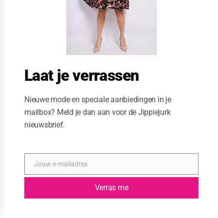
o
d
u
l
e
DISPLAY EXTENDED FOOTER
DISPLAY FOOTER
Laat je verrassen
WEBSITE: CREATIVE PASSENGER
Nieuwe mode en speciale aanbiedingen in je
mailbox? Meld je dan aan voor de Jippiejurk
nieuwsbrief.
Jouw e-mailadres
E
-
m
Verras me
a
i
l