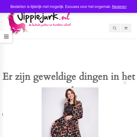
Bestellen is tijdelijk niet mogelijk. Excuses voor het ongemak.
Negeren
Er zijn geweldige dingen in het
C
verschiet
l
o
s
e
t
Er is iets moois in het vooruitzicht! Onze winkel wordt momenteel gebouwd en
h
zal binnenkort online komen!
i
s
m