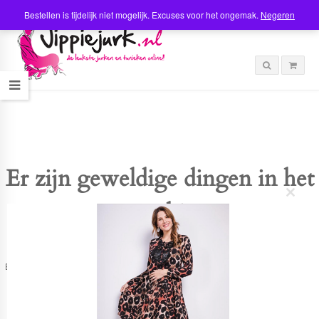
Bestellen is tijdelijk niet mogelijk. Excuses voor het ongemak.
Negeren
Er zijn geweldige dingen in het
C
verschiet
l
o
s
e
t
Er is iets moois in het vooruitzicht! Onze winkel wordt momenteel gebouwd en
h
zal binnenkort online komen!
i
s
m