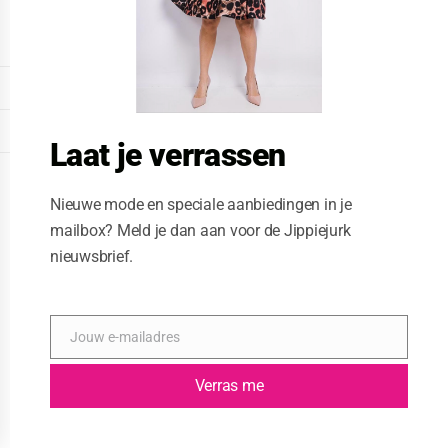
o
d
u
l
e
DISPLAY EXTENDED FOOTER
DISPLAY FOOTER
Laat je verrassen
WEBSITE: CREATIVE PASSENGER
Nieuwe mode en speciale aanbiedingen in je
mailbox? Meld je dan aan voor de Jippiejurk
nieuwsbrief.
Jouw e-mailadres
E
-
m
Verras me
a
i
l