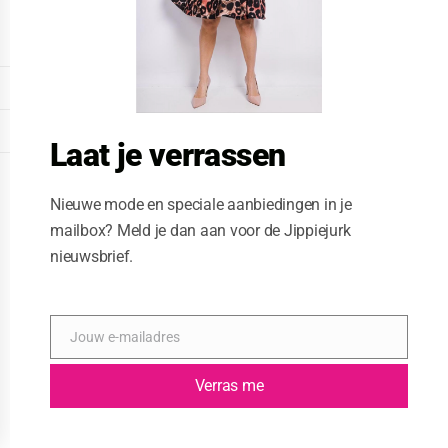
o
d
u
l
e
DISPLAY EXTENDED FOOTER
DISPLAY FOOTER
Laat je verrassen
WEBSITE: CREATIVE PASSENGER
Nieuwe mode en speciale aanbiedingen in je
mailbox? Meld je dan aan voor de Jippiejurk
nieuwsbrief.
Jouw e-mailadres
E
-
m
Verras me
a
i
l