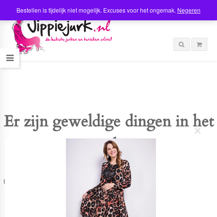
Bestellen is tijdelijk niet mogelijk. Excuses voor het ongemak.
Negeren
Er zijn geweldige dingen in het
C
verschiet
l
o
s
e
t
Er is iets moois in het vooruitzicht! Onze winkel wordt momenteel gebouwd en
h
zal binnenkort online komen!
i
s
m