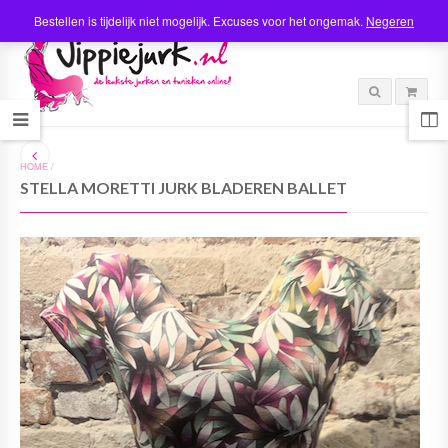
Bestellen is tijdelijk niet mogelijk. Excuses voor het ongemak.
Negeren
HOME
/
STELLA MORETTI JURK BLADEREN BALLET