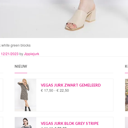
k white green blocks
n
12/21/2023
by
Jippiejurk
NIEUW
K
VEGAS JURK ZWART GEMELEERD
€
17,50
-
€
22,50
P
r
i
j
s
k
l
VEGAS JURK BLOK GREY STRIPE
a