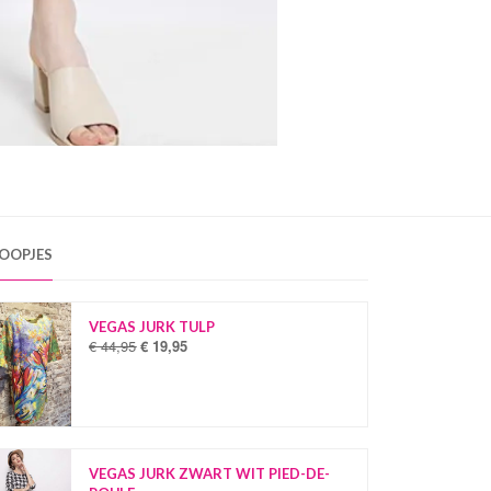
OOPJES
VEGAS JURK TULP
€
44,95
€
19,95
O
H
o
u
r
i
s
d
p
i
r
g
o
e
VEGAS JURK ZWART WIT PIED-DE-
n
p