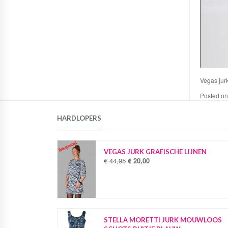
Vegas jur
Posted o
HARDLOPERS
VEGAS JURK GRAFISCHE LIJNEN
€
44,95
€
20,00
O
H
o
u
r
i
s
d
p
i
r
g
o
e
STELLA MORETTI JURK MOUWLOOS
n
p