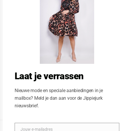
e
t
h
i
s
m
o
d
u
l
e
Laat je verrassen
Nieuwe mode en speciale aanbiedingen in je
mailbox? Meld je dan aan voor de Jippiejurk
nieuwsbrief.
Vegas jurk block in block
Posted on
12/21/2023
by
Jippiejurk
DISPLAY EXTENDED FOOTER
Jouw e-mailadres